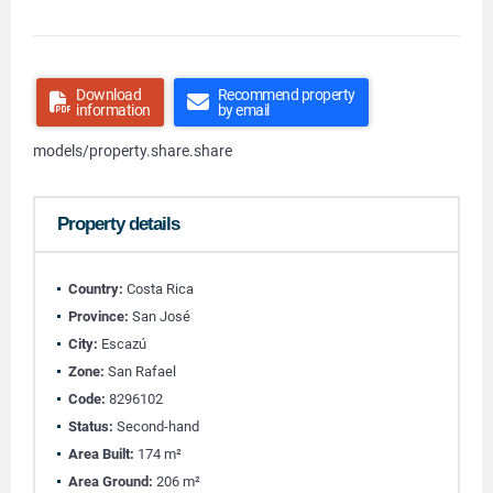
Download
Recommend property
information
by email
models/property.share.share
Property details
Country:
Costa Rica
Province:
San José
City:
Escazú
Zone:
San Rafael
Code:
8296102
Status:
Second-hand
Area Built:
174 m²
Area Ground:
206 m²