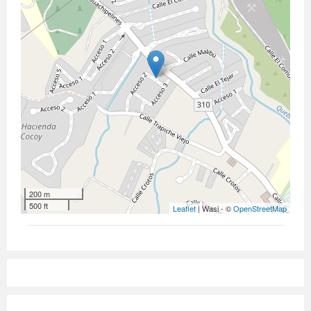
200 m
500 ft
Leaflet
| Wasi - ©
OpenStreetMap