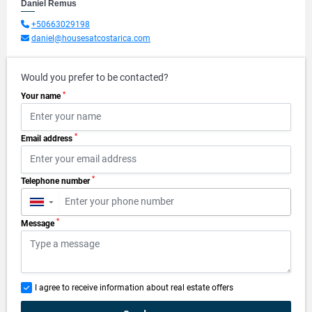
Daniel Remus
+50663029198
daniel@housesatcostarica.com
Would you prefer to be contacted?
*
Your name
*
Email address
*
Telephone number
▼
*
Message
I agree to receive information about real estate offers