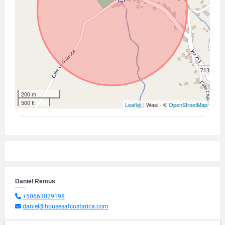
200 m
500 ft
Leaflet
| Wasi - ©
OpenStreetMap
Daniel Remus
+50663029198
daniel@housesatcostarica.com