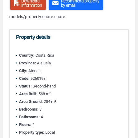
Download
Recommend property
information
by email
models/property.share.share
Property details
Country:
Costa Rica
Province:
Alajuela
City:
Atenas
Code:
9260193
Status:
Second-hand
Area Built:
568 m²
Area Ground:
284 m²
Bedrooms:
3
Bathrooms:
4
Floors:
2
Property type:
Local