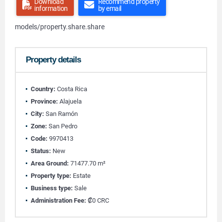
Download
Recommend property
information
by email
models/property.share.share
Property details
Country:
Costa Rica
Province:
Alajuela
City:
San Ramón
Zone:
San Pedro
Code:
9970413
Status:
New
Area Ground:
71477.70 m²
Property type:
Estate
Business type:
Sale
Administration Fee:
₡0 CRC