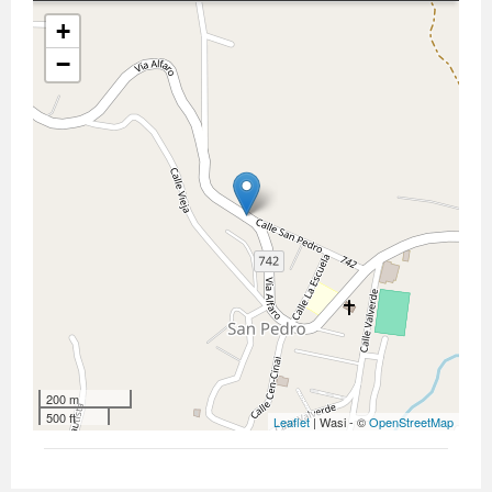
+
−
200 m
500 ft
Leaflet
| Wasi - ©
OpenStreetMap