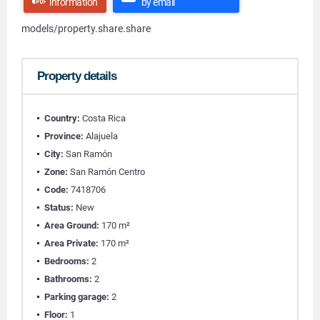
information
by email
models/property.share.share
Property details
Country:
Costa Rica
Province:
Alajuela
City:
San Ramón
Zone:
San Ramón Centro
Code:
7418706
Status:
New
Area Ground:
170 m²
Area Private:
170 m²
Bedrooms:
2
Bathrooms:
2
Parking garage:
2
Floor:
1