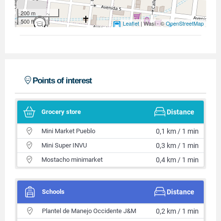
200 m
500 ft
Leaflet
| Wasi - ©
OpenStreetMap
Points of interest
Grocery store
Distance
Mini Market Pueblo
0,1 km / 1 min
Mini Super INVU
0,3 km / 1 min
Mostacho minimarket
0,4 km / 1 min
Schools
Distance
Plantel de Manejo Occidente J&M
0,2 km / 1 min