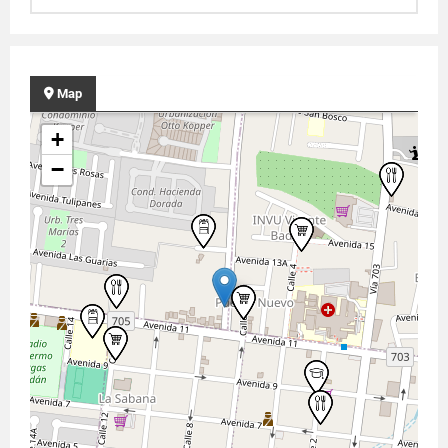
Map
+
−