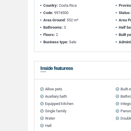
Country:
Costa Rica
Provin
Code:
9974500
Status:
Area Ground:
552 m²
Area Pr
Bathrooms:
3
Half b
Floors:
2
Built y
Business type:
Sale
Adminis
Inside featuress
Allow pets
Built-
Auxiliary bath
Bathr
Equipped kitchen
Integr
Single family
Panor
Water
Doubl
Hall