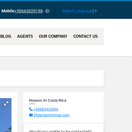
Select Language
▼
Mobile
+50663029198
-
BLOG
AGENTS
OUR COMPANY
CONTACT US
Houses At Costa Rica
+50683435696
09dantan@gmail.com
Would you prefer to be contacted?