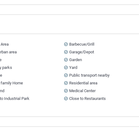
 Area
Barbecue/Grill
urban area
Garage/Depot
e
Garden
y parks
Yard
ce
Public transport nearby
e family Home
Residential area
and
Medical Center
to Industrial Park
Close to Restaurants