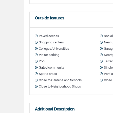
Outside features
Paved access
Social
Shopping centers
Near 
Colleges/Universities
Garag
Visitor parking
Nearb
Pool
Terra
Gated community
Singl
Sports areas
Parkl
Close to Gardens and Schools
Close 
Close to Neighborhood Shops
Additional Description