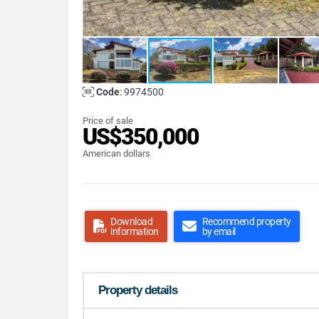
Code
: 9974500
Price of sale
US$350,000
American dollars
Download
Recommend property
information
by email
Property details