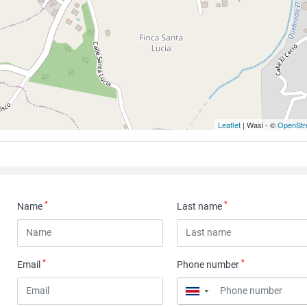
Leaflet
| Wasi - ©
OpenStr
*
*
Name
Last name
*
*
Email
Phone number
▼