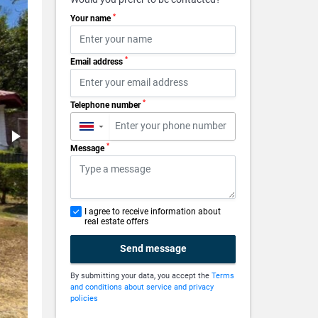
*
Your name
*
Email address
*
Telephone number
▼
*
Message
I agree to receive information about
real estate offers
Send message
By submitting your data, you accept the
Terms
and conditions about service and privacy
policies