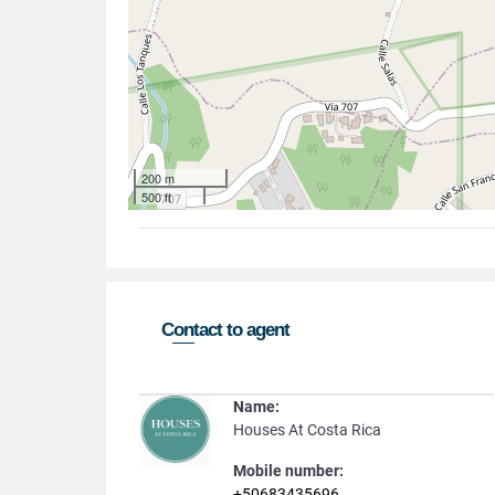
200 m
500 ft
Contact to agent
Name:
Houses At Costa Rica
Mobile number:
+50683435696