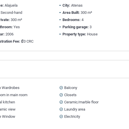
ce:
Alajuela
City:
Atenas
Second-hand
Area Built:
300 m²
ivate:
300 m²
Bedrooms:
4
athroom:
Yes
Parking garage:
3
ear:
2006
Property type:
House
tration Fee:
₡0 CRC
in Wardrobes
Balcony
oom in main room
Closets
al kitchen
Ceramic/marble floor
amic view
Laundry area
e Window
Electricity