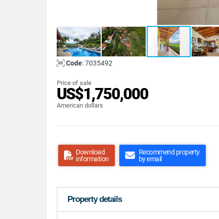
Code
: 7035492
Price of sale
US$1,750,000
American dollars
Download
Recommend property
information
by email
Property details