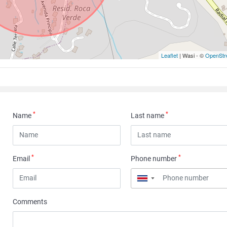
Leaflet
| Wasi - ©
OpenStr
*
*
Name
Last name
*
*
Email
Phone number
▼
Comments