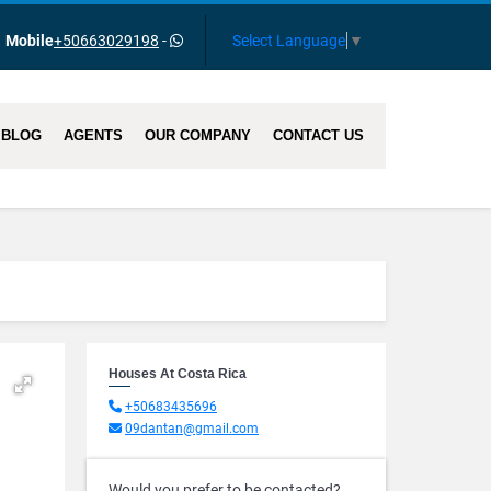
Select Language
▼
Mobile
+50663029198
-
BLOG
AGENTS
OUR COMPANY
CONTACT US
Houses At Costa Rica
+50683435696
09dantan@gmail.com
Would you prefer to be contacted?