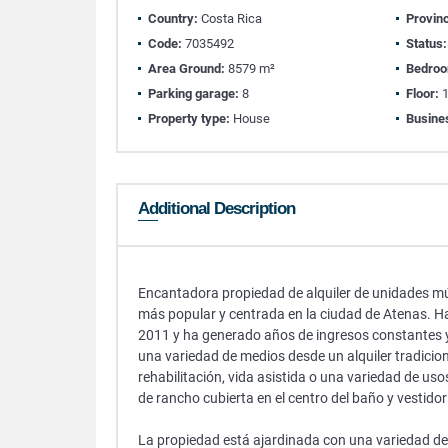
Country:
Costa Rica
Provin
Code:
7035492
Status:
Area Ground:
8579 m²
Bedro
Parking garage:
8
Floor:
Property type:
House
Busine
Additional Description
Encantadora propiedad de alquiler de unidades mú
más popular y centrada en la ciudad de Atenas. H
2011 y ha generado años de ingresos constantes y 
una variedad de medios desde un alquiler tradiciona
rehabilitación, vida asistida o una variedad de us
de rancho cubierta en el centro del baño y vestido
La propiedad está ajardinada con una variedad de