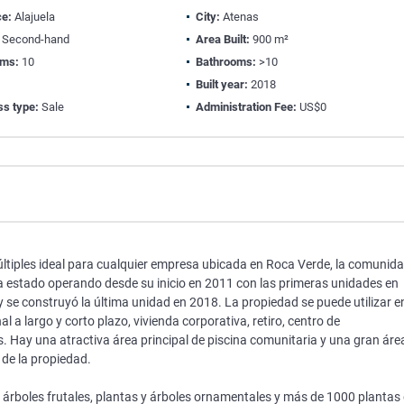
ce:
Alajuela
City:
Atenas
Second-hand
Area Built:
900 m²
oms:
10
Bathrooms:
>10
1
Built year:
2018
ss type:
Sale
Administration Fee:
US$0
ltiples ideal para cualquier empresa ubicada en Roca Verde, la comunid
a estado operando desde su inicio en 2011 con las primeras unidades en
se construyó la última unidad en 2018. La propiedad se puede utilizar e
l a largo y corto plazo, vivienda corporativa, retiro, centro de
os. Hay una atractiva área principal de piscina comunitaria y una gran áre
r de la propiedad.
 árboles frutales, plantas y árboles ornamentales y más de 1000 plantas