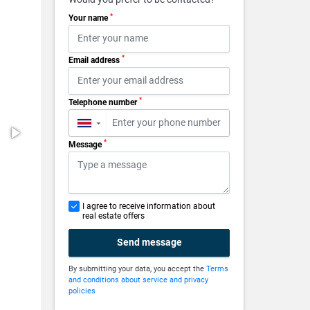
*
Your name
*
Email address
*
Telephone number
▼
*
Message
I agree to receive information about
real estate offers
Send message
By submitting your data, you accept the
Terms
and conditions about service and privacy
policies