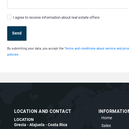
I agree to receive information about real estate offers
Send
By submitting your data, you accept the
Terms and conditions about service and priv
policies
LOCATION AND CONTACT
INFORMATIO
Home
LOCATION
Grecia - Alajuela - Costa Rica
Sales