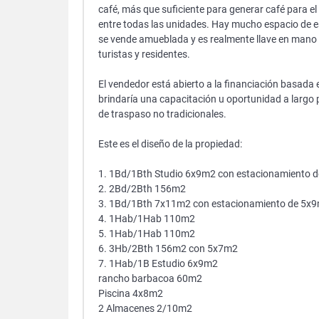
café, más que suficiente para generar café para 
entre todas las unidades. Hay mucho espacio de 
se vende amueblada y es realmente llave en mano y 
turistas y residentes.
El vendedor está abierto a la financiación basada 
brindaría una capacitación u oportunidad a largo p
de traspaso no tradicionales.
Este es el diseño de la propiedad:
1. 1Bd/1Bth Studio 6x9m2 con estacionamiento 
2. 2Bd/2Bth 156m2
3. 1Bd/1Bth 7x11m2 con estacionamiento de 5x
4. 1Hab/1Hab 110m2
5. 1Hab/1Hab 110m2
6. 3Hb/2Bth 156m2 con 5x7m2
7. 1Hab/1B Estudio 6x9m2
rancho barbacoa 60m2
Piscina 4x8m2
2 Almacenes 2/10m2