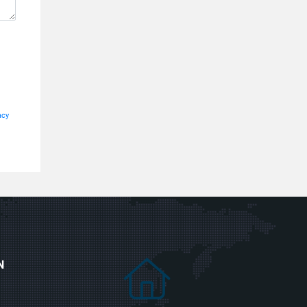
acy
N