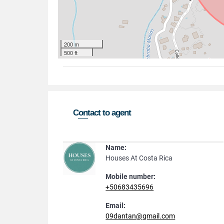
200 m
500 ft
Contact to agent
Name:
Houses At Costa Rica
Mobile number:
+50683435696
Email:
09dantan@gmail.com