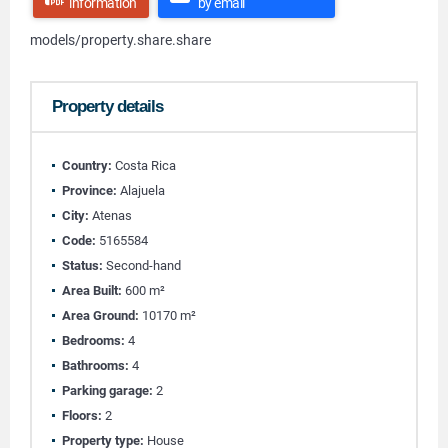
information
by email
models/property.share.share
Property details
Country:
Costa Rica
Province:
Alajuela
City:
Atenas
Code:
5165584
Status:
Second-hand
Area Built:
600 m²
Area Ground:
10170 m²
Bedrooms:
4
Bathrooms:
4
Parking garage:
2
Floors:
2
Property type:
House