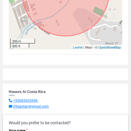
200 m
500 ft
Leaflet
| Wasi - ©
OpenStreetMap
Houses At Costa Rica
+50683435696
09dantan@gmail.com
Would you prefer to be contacted?
*
Your name