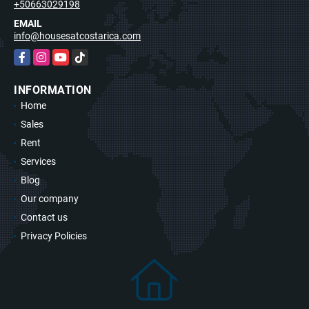
+50663029198
EMAIL
info@housesatcostarica.com
Facebook
Instagram
YouTube
TikTok
INFORMATION
Home
Sales
Rent
Services
Blog
Our company
Contact us
Privacy Policies