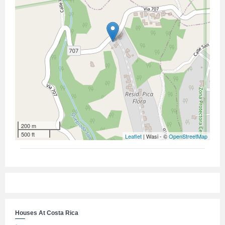
200 m
500 ft
Leaflet
| Wasi - ©
OpenStreetMap
Houses At Costa Rica