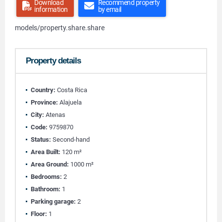
Download
Recommend property
information
by email
models/property.share.share
Property details
Country:
Costa Rica
Province:
Alajuela
City:
Atenas
Code:
9759870
Status:
Second-hand
Area Built:
120 m²
Area Ground:
1000 m²
Bedrooms:
2
Bathroom:
1
Parking garage:
2
Floor:
1