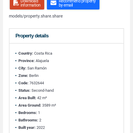
Download
Recommend property
information
by email
models/property.share.share
Property details
Country:
Costa Rica
Province:
Alajuela
City:
San Ramón
Zone:
Berlin
Code:
7632644
Status:
Second-hand
Area Built:
42 m²
Area Ground:
3589 m²
Bedrooms:
1
Bathrooms:
2
Built year:
2022