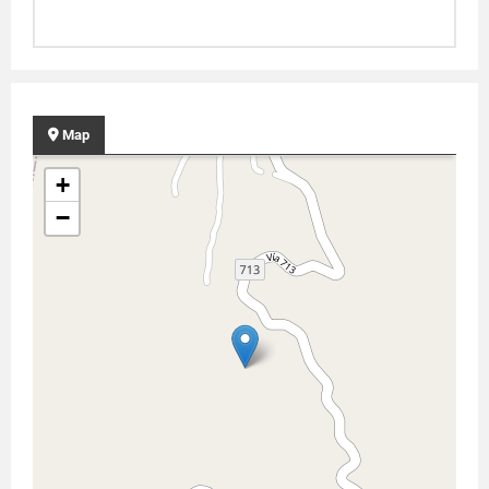
Map
+
−