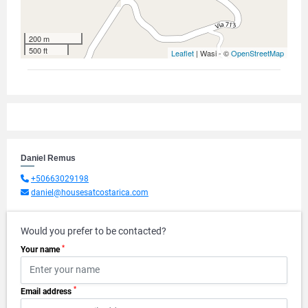
200 m
500 ft
Leaflet
| Wasi - ©
OpenStreetMap
Daniel Remus
+50663029198
daniel@housesatcostarica.com
Would you prefer to be contacted?
*
Your name
*
Email address