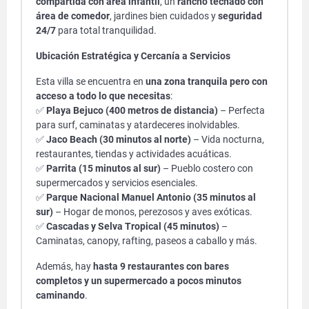
compartida con área infantil
, un
rancho techado con
área de comedor
, jardines bien cuidados y
seguridad
24/7
para total tranquilidad.
Ubicación Estratégica y Cercanía a Servicios
Esta villa se encuentra en
una zona tranquila pero con
acceso a todo lo que necesitas
:
✅
Playa Bejuco (400 metros de distancia)
– Perfecta
para surf, caminatas y atardeceres inolvidables.
✅
Jaco Beach (30 minutos al norte)
– Vida nocturna,
restaurantes, tiendas y actividades acuáticas.
✅
Parrita (15 minutos al sur)
– Pueblo costero con
supermercados y servicios esenciales.
✅
Parque Nacional Manuel Antonio (35 minutos al
sur)
– Hogar de monos, perezosos y aves exóticas.
✅
Cascadas y Selva Tropical (45 minutos)
–
Caminatas, canopy, rafting, paseos a caballo y más.
Además, hay
hasta 9 restaurantes con bares
completos y un supermercado a pocos minutos
caminando
.