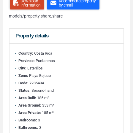
Download
Recommend property
information
by email
models/property.share.share
Property details
Country:
Costa Rica
Province:
Puntarenas
City:
Esterillos
Zone:
Playa Bejuco
Code:
7285494
Status:
Second-hand
Area Built:
185 m²
Area Ground:
353 m²
Area Private:
185 m²
Bedrooms:
3
Bathrooms:
3