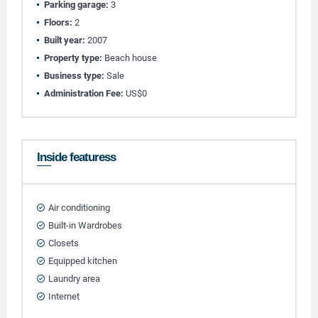
Parking garage:
3
Floors:
2
Built year:
2007
Property type:
Beach house
Business type:
Sale
Administration Fee:
US$0
Inside featuress
Air conditioning
Built-in Wardrobes
Closets
Equipped kitchen
Laundry area
Internet