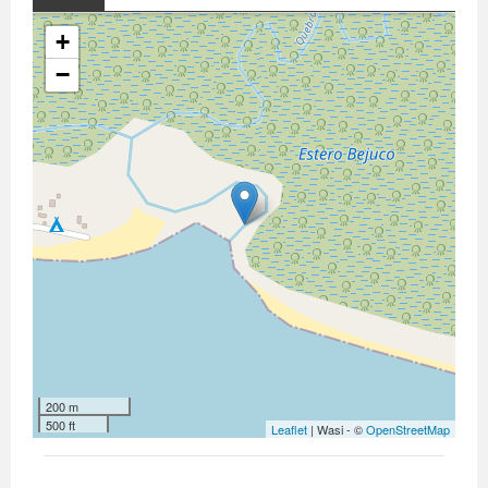
+
−
200 m
500 ft
Leaflet
| Wasi - ©
OpenStreetMap